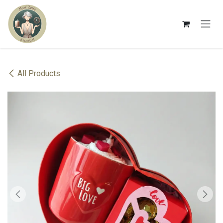
Se rendre au contenu
All Products