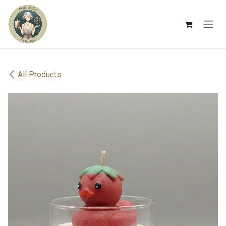
Se rendre au contenu
All Products