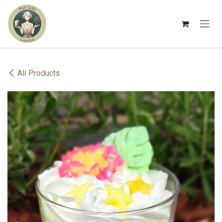
Se rendre au contenu
All Products