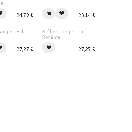
ue
24,79
€
23,14
€
Lampe - Éclat
Brûleur Lampe - La
n
Bohême
27,27
€
27,27
€