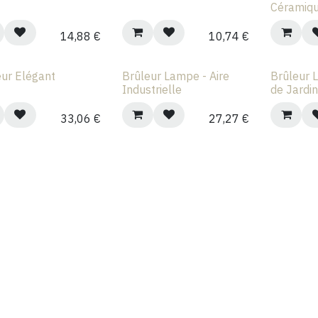
Céramiq
14,88
€
10,74
€
eur Elégant
Brûleur Lampe - Aire
Brûleur 
Industrielle
de Jardi
33,06
€
27,27
€