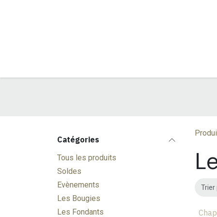
Se rendre au contenu
Produi
Catégories
Le
Tous les produits
Soldes
Evènements
Trier 
Les Bougies
Les Fondants
Chap